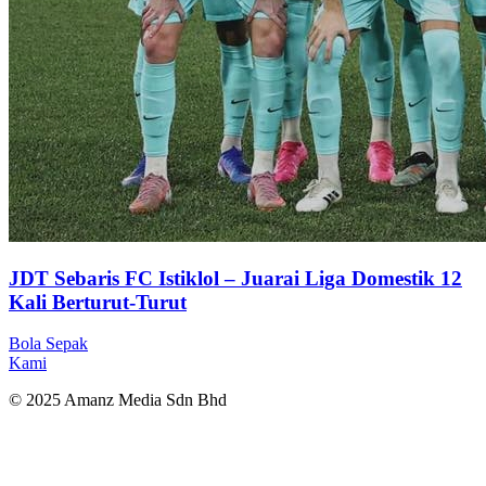
JDT Sebaris FC Istiklol – Juarai Liga Domestik 12
Kali Berturut-Turut
Bola Sepak
Kami
© 2025 Amanz Media Sdn Bhd