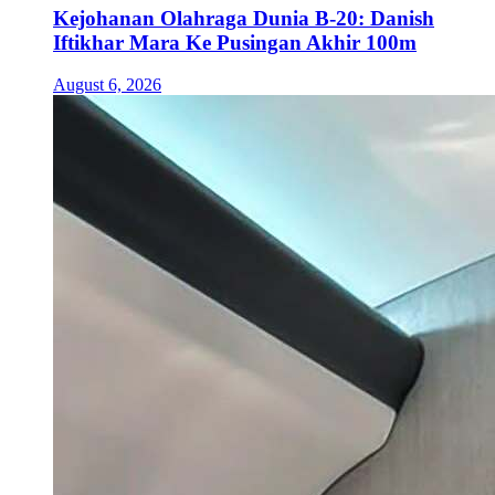
Kejohanan Olahraga Dunia B-20: Danish
Iftikhar Mara Ke Pusingan Akhir 100m
August 6, 2026