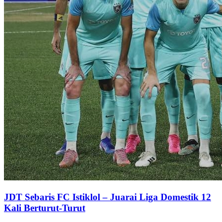
JDT Sebaris FC Istiklol – Juarai Liga Domestik 12
Kali Berturut-Turut