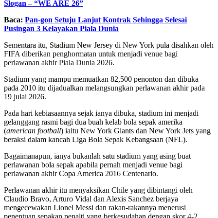
Slogan – “WE ARE 26”
Baca:
Pan-gon Setuju Lanjut Kontrak Sehingga Selesai
Pusingan 3 Kelayakan Piala Dunia
Sementara itu, Stadium New Jersey di New York pula disahkan oleh
FIFA diberikan penghormatan untuk menjadi venue bagi
perlawanan akhir Piala Dunia 2026.
Stadium yang mampu memuatkan 82,500 penonton dan dibuka
pada 2010 itu dijadualkan melangsungkan perlawanan akhir pada
19 julai 2026.
Pada hari kebiasaannya sejak ianya dibuka, stadium ini menjadi
gelanggang rasmi bagi dua buah kelab bola sepak amerika
(
american football
) iaitu New York Giants dan New York Jets yang
beraksi dalam kancah Liga Bola Sepak Kebangsaan (NFL).
Bagaimanapun, ianya bukanlah satu stadium yang asing buat
perlawanan bola sepak apabila pernah menjadi venue bagi
perlawanan akhir Copa America 2016 Centenario.
Perlawanan akhir itu menyaksikan Chile yang dibintangi oleh
Claudio Bravo, Arturo Vidal dan Alexis Sanchez berjaya
mengecewakan Lionel Messi dan rakan-rakannya menerusi
penentuan sepakan penalti yang berkesudahan dengan skor 4-2.