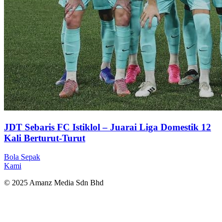
JDT Sebaris FC Istiklol – Juarai Liga Domestik 12
Kali Berturut-Turut
Bola Sepak
Kami
© 2025 Amanz Media Sdn Bhd