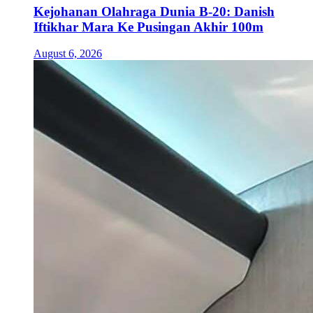
Kejohanan Olahraga Dunia B-20: Danish
Iftikhar Mara Ke Pusingan Akhir 100m
August 6, 2026