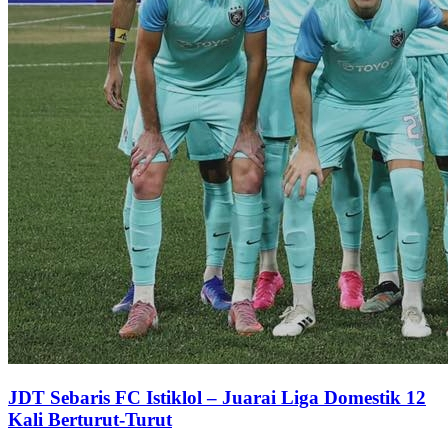
JDT Sebaris FC Istiklol – Juarai Liga Domestik 12
Kali Berturut-Turut