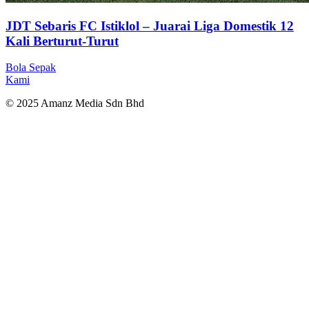
JDT Sebaris FC Istiklol – Juarai Liga Domestik 12
Kali Berturut-Turut
Bola Sepak
Kami
© 2025 Amanz Media Sdn Bhd