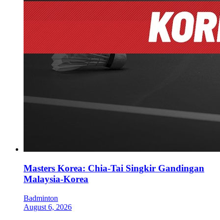
Masters Korea: Chia-Tai Singkir Gandingan
Malaysia-Korea
Badminton
August 6, 2026