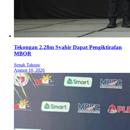
Tekongan 2.28m Syahir Dapat Pengiktirafan
MBOR
Sepak Takraw
August 10, 2026