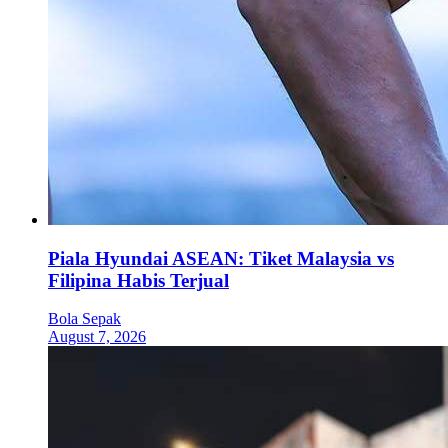
Piala Hyundai ASEAN: Tiket Malaysia vs
Filipina Habis Terjual
Bola Sepak
August 7, 2026