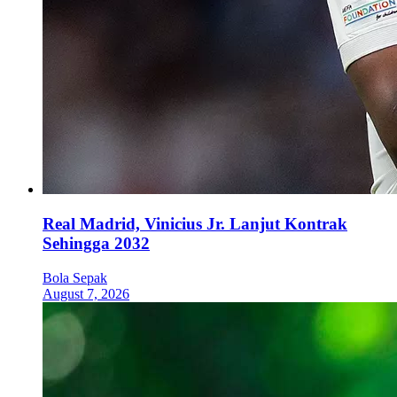
Real Madrid, Vinicius Jr. Lanjut Kontrak
Sehingga 2032
Bola Sepak
August 7, 2026