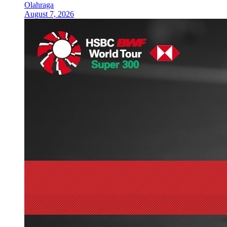
Olahraga
August 7, 2026