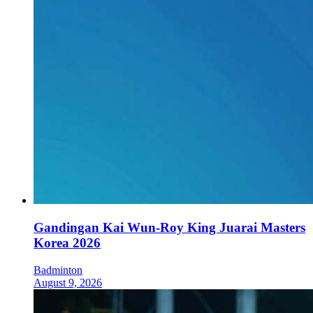
Gandingan Kai Wun-Roy King Juarai Masters
Korea 2026
Badminton
August 9, 2026