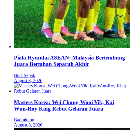
Piala Hyundai ASEAN: Malaysia Bertembung
Juara Bertahan Separuh Akhir
Bola Sepak
August 8, 2026
Masters Korea: Wei Chong-Wooi Yik, Kai
Wun-Roy King Rebut Gelaran Juara
Badminton
August 8, 2026