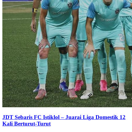
JDT Sebaris FC Istiklol – Juarai Liga Domestik 12
Kali Berturut-Turut