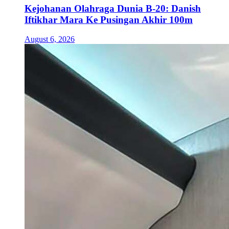
Kejohanan Olahraga Dunia B-20: Danish
Iftikhar Mara Ke Pusingan Akhir 100m
August 6, 2026