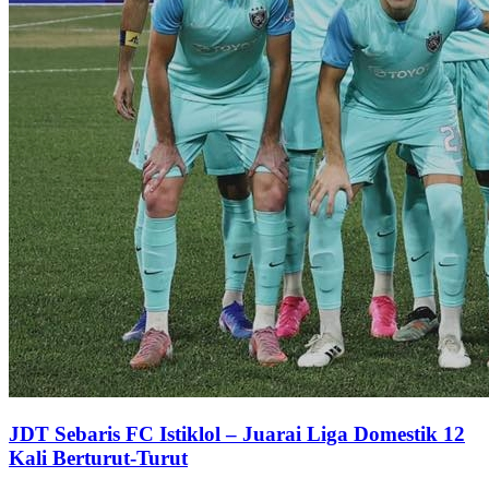
JDT Sebaris FC Istiklol – Juarai Liga Domestik 12
Kali Berturut-Turut