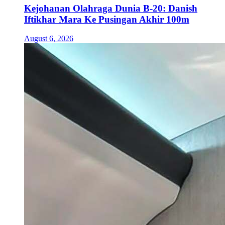
Kejohanan Olahraga Dunia B-20: Danish
Iftikhar Mara Ke Pusingan Akhir 100m
August 6, 2026