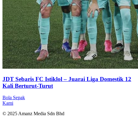
JDT Sebaris FC Istiklol – Juarai Liga Domestik 12
Kali Berturut-Turut
Bola Sepak
Kami
© 2025 Amanz Media Sdn Bhd