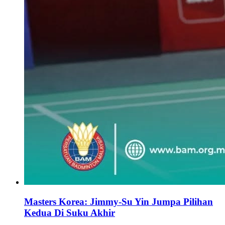
Masters Korea: Jimmy-Su Yin Jumpa Pilihan
Kedua Di Suku Akhir