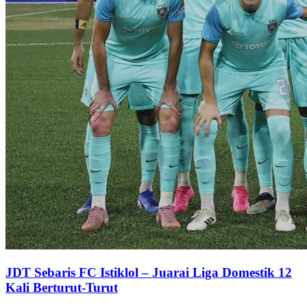
JDT Sebaris FC Istiklol – Juarai Liga Domestik 12
Kali Berturut-Turut