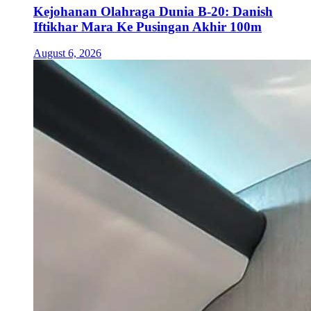
Kejohanan Olahraga Dunia B-20: Danish
Iftikhar Mara Ke Pusingan Akhir 100m
August 6, 2026