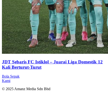
JDT Sebaris FC Istiklol – Juarai Liga Domestik 12
Kali Berturut-Turut
Bola Sepak
Kami
© 2025 Amanz Media Sdn Bhd