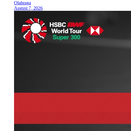
Olahraga
August 7, 2026