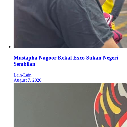
Mustapha Nagoor Kekal Exco Sukan Negeri
Sembilan
Lain-Lain
August 7, 2026