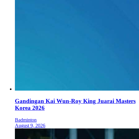
Gandingan Kai Wun-Roy King Juarai Masters
Korea 2026
Badminton
August 9, 2026