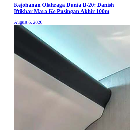
Kejohanan Olahraga Dunia B-20: Danish
Iftikhar Mara Ke Pusingan Akhir 100m
August 6, 2026