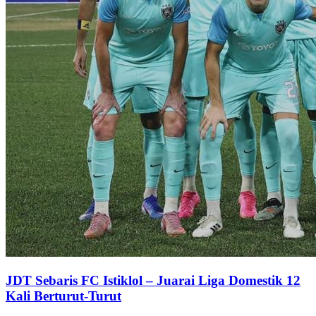
JDT Sebaris FC Istiklol – Juarai Liga Domestik 12
Kali Berturut-Turut