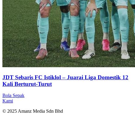
JDT Sebaris FC Istiklol – Juarai Liga Domestik 12
Kali Berturut-Turut
Bola Sepak
Kami
© 2025 Amanz Media Sdn Bhd