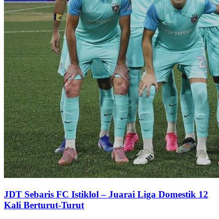
JDT Sebaris FC Istiklol – Juarai Liga Domestik 12
Kali Berturut-Turut