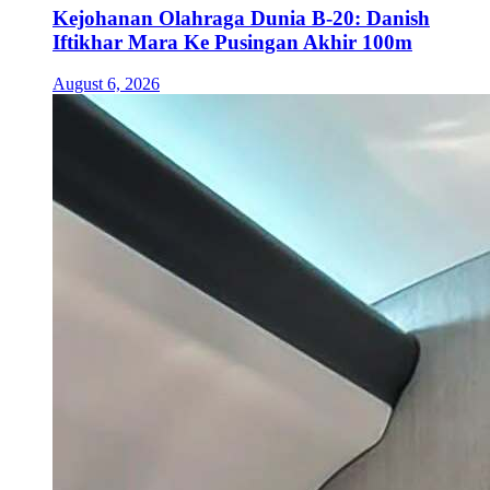
Kejohanan Olahraga Dunia B-20: Danish
Iftikhar Mara Ke Pusingan Akhir 100m
August 6, 2026