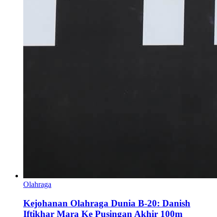
Olahraga
Kejohanan Olahraga Dunia B-20: Danish
Iftikhar Mara Ke Pusingan Akhir 100m