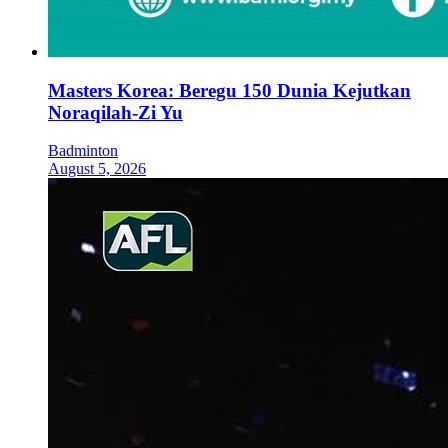
Masters Korea: Beregu 150 Dunia Kejutkan
Noraqilah-Zi Yu
Badminton
August 5, 2026