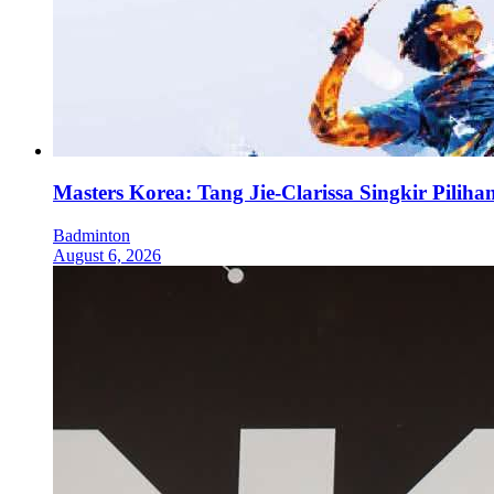
Masters Korea: Tang Jie-Clarissa Singkir Pilih
Badminton
August 6, 2026