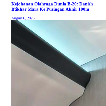
Kejohanan Olahraga Dunia B-20: Danish
Iftikhar Mara Ke Pusingan Akhir 100m
August 6, 2026