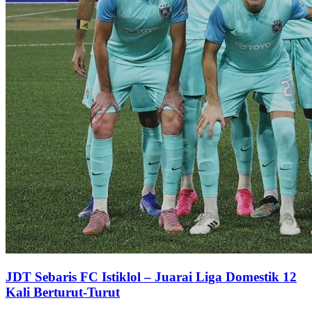
JDT Sebaris FC Istiklol – Juarai Liga Domestik 12
Kali Berturut-Turut