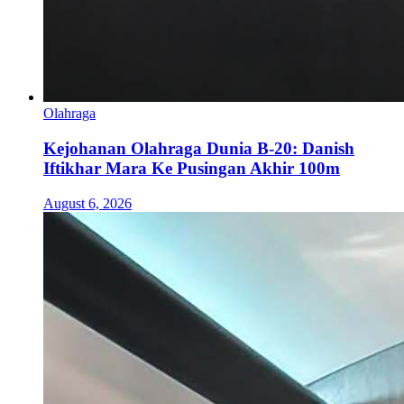
Olahraga
Kejohanan Olahraga Dunia B-20: Danish
Iftikhar Mara Ke Pusingan Akhir 100m
August 6, 2026