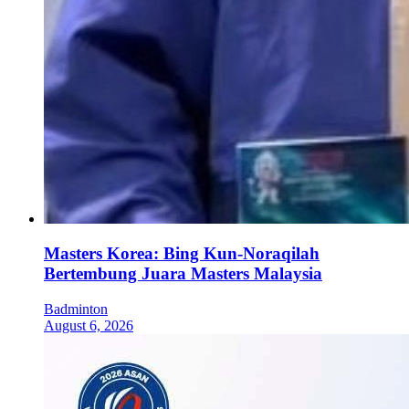
Masters Korea: Bing Kun-Noraqilah
Bertembung Juara Masters Malaysia
Badminton
August 6, 2026