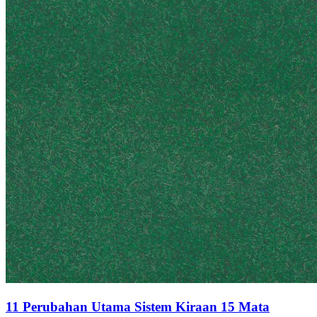
11 Perubahan Utama Sistem Kiraan 15 Mata