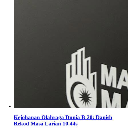
Kejohanan Olahraga Dunia B-20: Danish
Rekod Masa Larian 10.44s