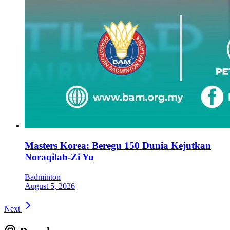
Masters Korea: Beregu 150 Dunia Kejutkan
Noraqilah-Zi Yu
Badminton
August 5, 2026
Next