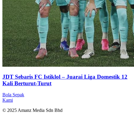
JDT Sebaris FC Istiklol – Juarai Liga Domestik 12
Kali Berturut-Turut
Bola Sepak
Kami
© 2025 Amanz Media Sdn Bhd