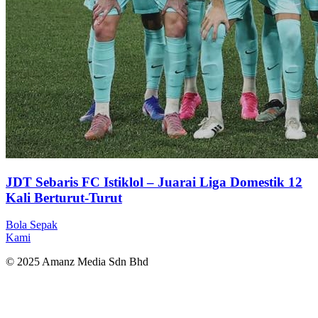
JDT Sebaris FC Istiklol – Juarai Liga Domestik 12
Kali Berturut-Turut
Bola Sepak
Kami
© 2025 Amanz Media Sdn Bhd