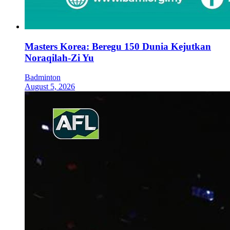
Masters Korea: Beregu 150 Dunia Kejutkan
Noraqilah-Zi Yu
Badminton
August 5, 2026