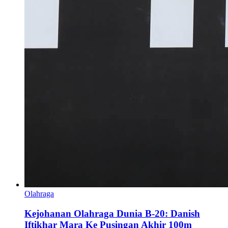
Olahraga
Kejohanan Olahraga Dunia B-20: Danish
Iftikhar Mara Ke Pusingan Akhir 100m