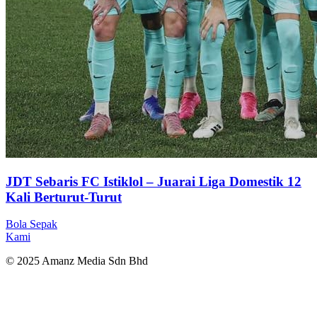
JDT Sebaris FC Istiklol – Juarai Liga Domestik 12
Kali Berturut-Turut
Bola Sepak
Kami
© 2025 Amanz Media Sdn Bhd