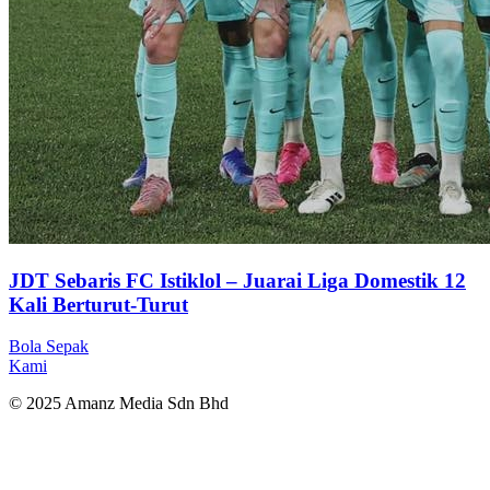
JDT Sebaris FC Istiklol – Juarai Liga Domestik 12
Kali Berturut-Turut
Bola Sepak
Kami
© 2025 Amanz Media Sdn Bhd