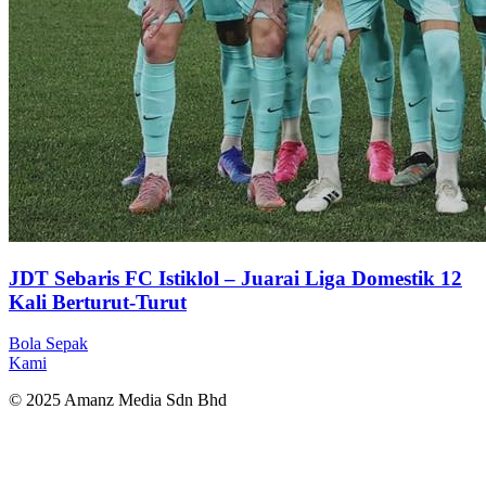
JDT Sebaris FC Istiklol – Juarai Liga Domestik 12
Kali Berturut-Turut
Bola Sepak
Kami
© 2025 Amanz Media Sdn Bhd