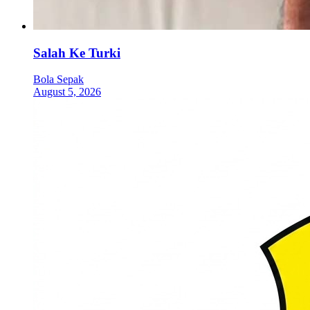
Salah Ke Turki
Bola Sepak
August 5, 2026