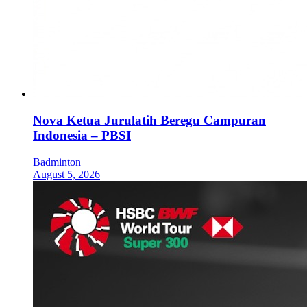
Nova Ketua Jurulatih Beregu Campuran
Indonesia – PBSI
Badminton
August 5, 2026