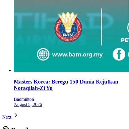
Masters Korea: Beregu 150 Dunia Kejutkan
Noraqilah-Zi Yu
Badminton
August 5, 2026
Next