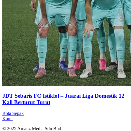
JDT Sebaris FC Istiklol – Juarai Liga Domestik 12
Kali Berturut-Turut
Bola Sepak
Kami
© 2025 Amanz Media Sdn Bhd