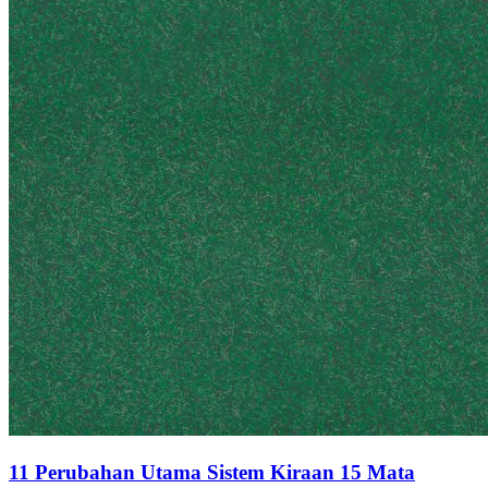
11 Perubahan Utama Sistem Kiraan 15 Mata