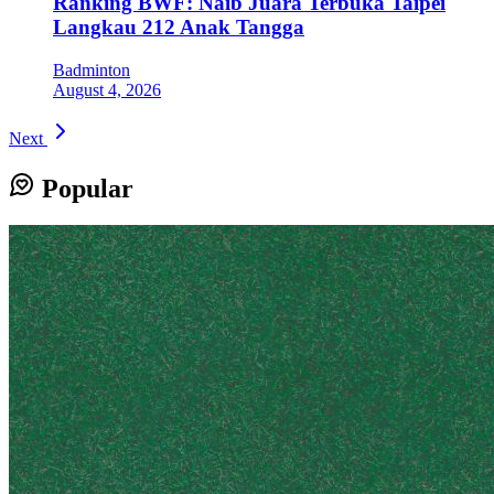
Ranking BWF: Naib Juara Terbuka Taipei
Langkau 212 Anak Tangga
Badminton
August 4, 2026
Next
Popular