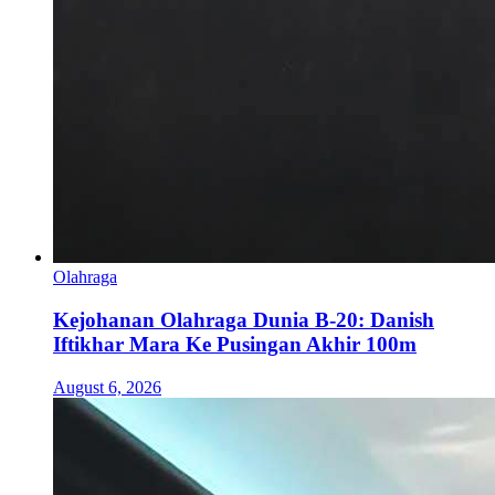
Olahraga
Kejohanan Olahraga Dunia B-20: Danish
Iftikhar Mara Ke Pusingan Akhir 100m
August 6, 2026