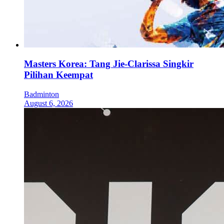
Masters Korea: Tang Jie-Clarissa Singkir
Pilihan Keempat
Badminton
August 6, 2026