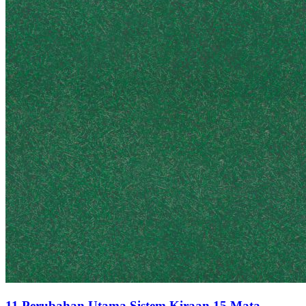
11 Perubahan Utama Sistem Kiraan 15 Mata