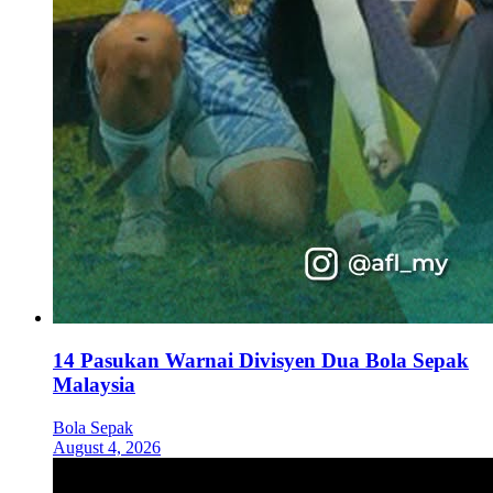
14 Pasukan Warnai Divisyen Dua Bola Sepak
Malaysia
Bola Sepak
August 4, 2026