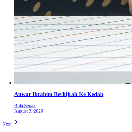
Anwar Ibrahim Berhijrah Ke Kedah
Bola Sepak
August 3, 2026
Next