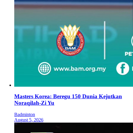
Masters Korea: Beregu 150 Dunia Kejutkan
Noraqilah-Zi Yu
Badminton
August 5, 2026