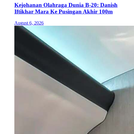
Kejohanan Olahraga Dunia B-20: Danish
Iftikhar Mara Ke Pusingan Akhir 100m
August 6, 2026