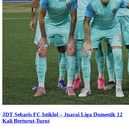
JDT Sebaris FC Istiklol – Juarai Liga Domestik 12
Kali Berturut-Turut