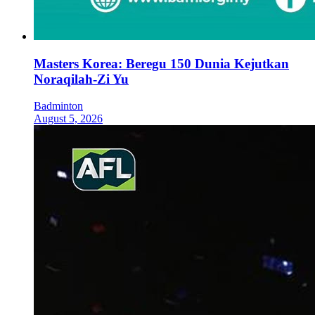
Masters Korea: Beregu 150 Dunia Kejutkan
Noraqilah-Zi Yu
Badminton
August 5, 2026