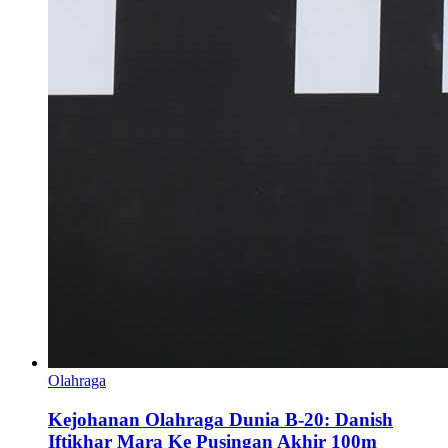
Olahraga
Kejohanan Olahraga Dunia B-20: Danish
Iftikhar Mara Ke Pusingan Akhir 100m