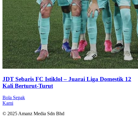
JDT Sebaris FC Istiklol – Juarai Liga Domestik 12
Kali Berturut-Turut
Bola Sepak
Kami
© 2025 Amanz Media Sdn Bhd