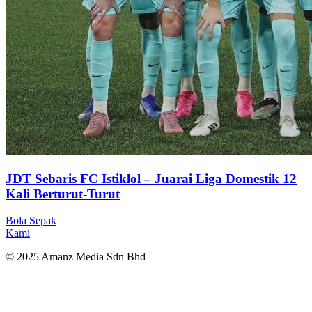
JDT Sebaris FC Istiklol – Juarai Liga Domestik 12
Kali Berturut-Turut
Bola Sepak
Kami
© 2025 Amanz Media Sdn Bhd