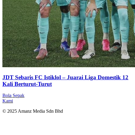
JDT Sebaris FC Istiklol – Juarai Liga Domestik 12
Kali Berturut-Turut
Bola Sepak
Kami
© 2025 Amanz Media Sdn Bhd