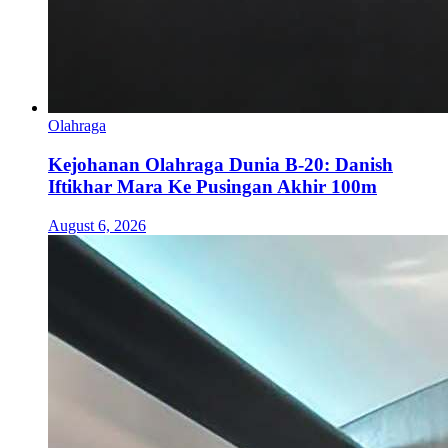
Olahraga
Kejohanan Olahraga Dunia B-20: Danish
Iftikhar Mara Ke Pusingan Akhir 100m
August 6, 2026