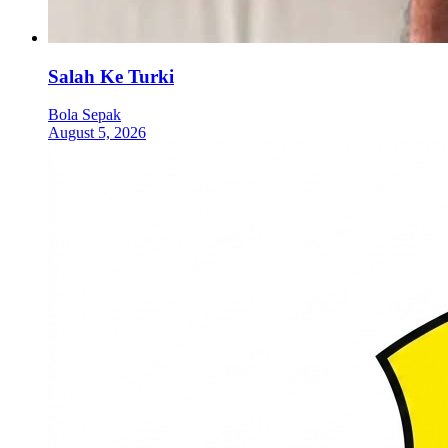
Salah Ke Turki
Bola Sepak
August 5, 2026