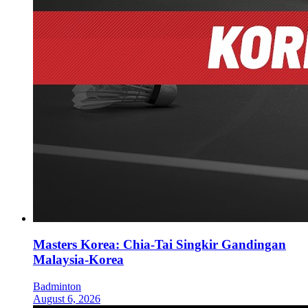
Masters Korea: Chia-Tai Singkir Gandingan
Malaysia-Korea
Badminton
August 6, 2026