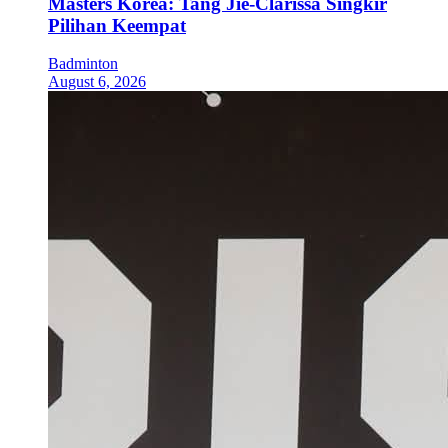
Masters Korea: Tang Jie-Clarissa Singkir
Pilihan Keempat
Badminton
August 6, 2026