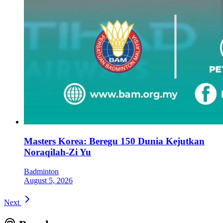
Masters Korea: Beregu 150 Dunia Kejutkan
Noraqilah-Zi Yu
Badminton
August 5, 2026
Next