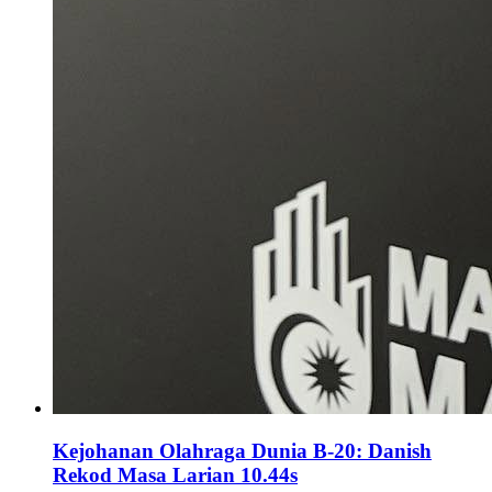
Kejohanan Olahraga Dunia B-20: Danish
Rekod Masa Larian 10.44s