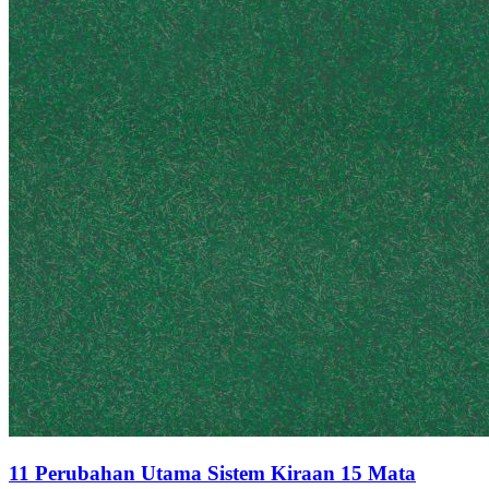
11 Perubahan Utama Sistem Kiraan 15 Mata