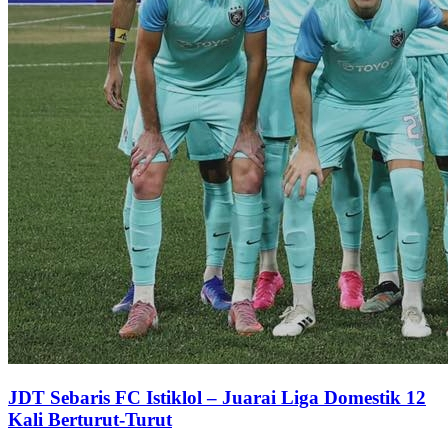
JDT Sebaris FC Istiklol – Juarai Liga Domestik 12
Kali Berturut-Turut