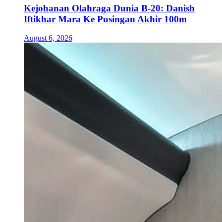
Kejohanan Olahraga Dunia B-20: Danish
Iftikhar Mara Ke Pusingan Akhir 100m
August 6, 2026