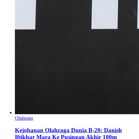
Olahraga
Kejohanan Olahraga Dunia B-20: Danish
Iftikhar Mara Ke Pusingan Akhir 100m