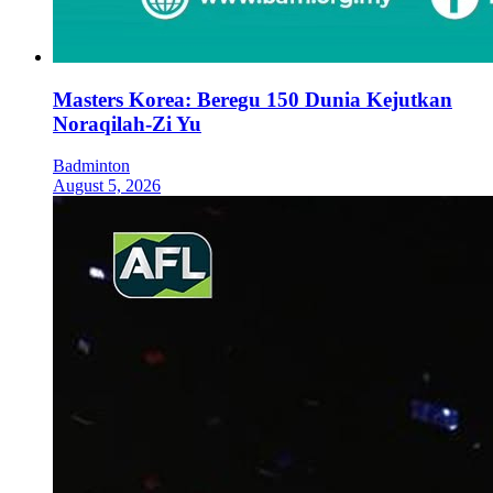
Masters Korea: Beregu 150 Dunia Kejutkan
Noraqilah-Zi Yu
Badminton
August 5, 2026