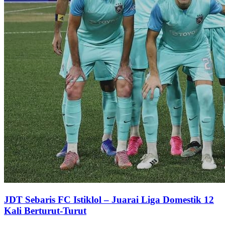
JDT Sebaris FC Istiklol – Juarai Liga Domestik 12
Kali Berturut-Turut