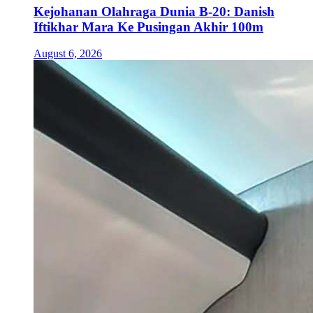
Kejohanan Olahraga Dunia B-20: Danish
Iftikhar Mara Ke Pusingan Akhir 100m
August 6, 2026