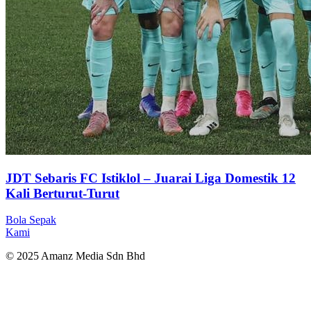
JDT Sebaris FC Istiklol – Juarai Liga Domestik 12
Kali Berturut-Turut
Bola Sepak
Kami
© 2025 Amanz Media Sdn Bhd