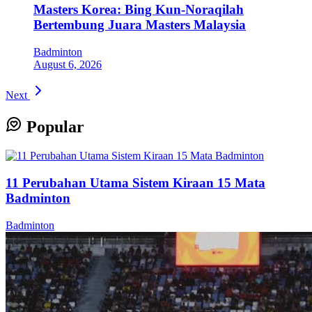
Masters Korea: Bing Kun-Noraqilah
Bertembung Juara Masters Malaysia
Badminton
August 6, 2026
Next
Popular
11 Perubahan Utama Sistem Kiraan 15 Mata
Badminton
Badminton