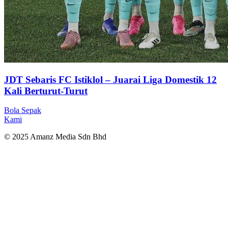
JDT Sebaris FC Istiklol – Juarai Liga Domestik 12
Kali Berturut-Turut
Bola Sepak
Kami
© 2025 Amanz Media Sdn Bhd