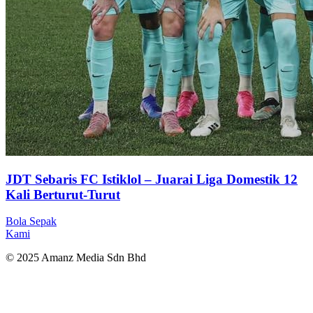
JDT Sebaris FC Istiklol – Juarai Liga Domestik 12
Kali Berturut-Turut
Bola Sepak
Kami
© 2025 Amanz Media Sdn Bhd