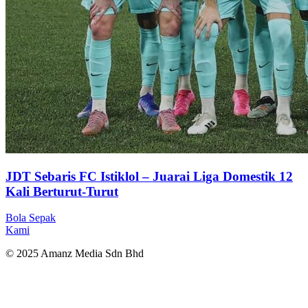
JDT Sebaris FC Istiklol – Juarai Liga Domestik 12
Kali Berturut-Turut
Bola Sepak
Kami
© 2025 Amanz Media Sdn Bhd