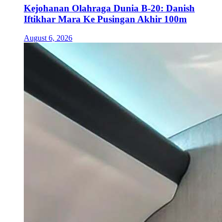
Kejohanan Olahraga Dunia B-20: Danish
Iftikhar Mara Ke Pusingan Akhir 100m
August 6, 2026