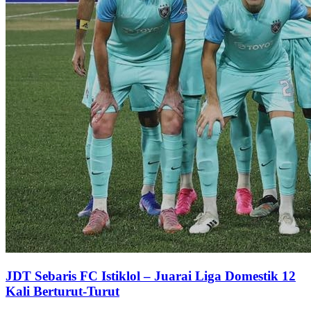
JDT Sebaris FC Istiklol – Juarai Liga Domestik 12
Kali Berturut-Turut