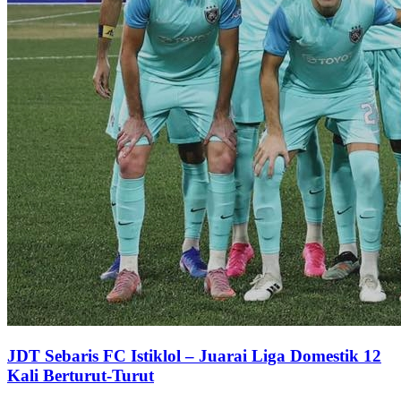
JDT Sebaris FC Istiklol – Juarai Liga Domestik 12
Kali Berturut-Turut