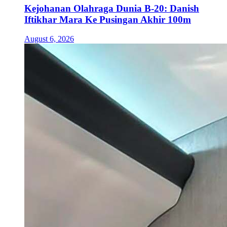
Kejohanan Olahraga Dunia B-20: Danish
Iftikhar Mara Ke Pusingan Akhir 100m
August 6, 2026