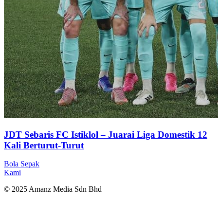
JDT Sebaris FC Istiklol – Juarai Liga Domestik 12
Kali Berturut-Turut
Bola Sepak
Kami
© 2025 Amanz Media Sdn Bhd