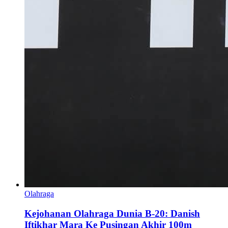
Olahraga
Kejohanan Olahraga Dunia B-20: Danish
Iftikhar Mara Ke Pusingan Akhir 100m