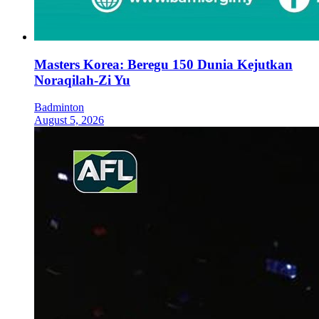
Masters Korea: Beregu 150 Dunia Kejutkan
Noraqilah-Zi Yu
Badminton
August 5, 2026