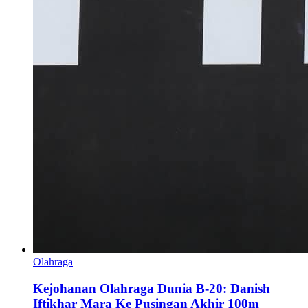
Olahraga
Kejohanan Olahraga Dunia B-20: Danish
Iftikhar Mara Ke Pusingan Akhir 100m