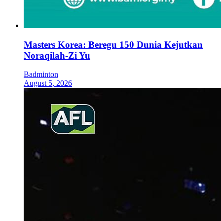
Masters Korea: Beregu 150 Dunia Kejutkan
Noraqilah-Zi Yu
Badminton
August 5, 2026