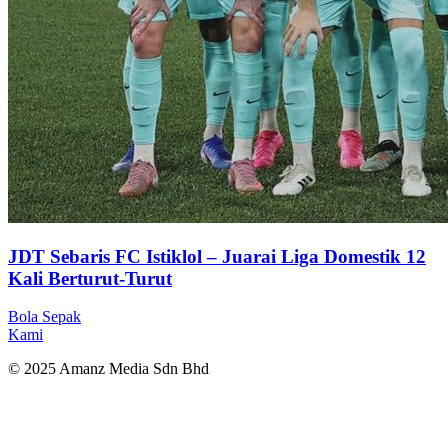
JDT Sebaris FC Istiklol – Juarai Liga Domestik 12
Kali Berturut-Turut
Bola Sepak
Kami
© 2025 Amanz Media Sdn Bhd